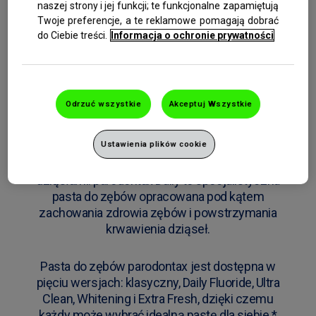
naszej strony i jej funkcji; te funkcjonalne zapamiętują
PASTA DO ZĘBÓW PARODONTAX
Twoje preferencje, a te reklamowe pomagają dobrać
do Ciebie treści.
Informacja o ochronie prywatności
DAILY POMAGA
POWSTRZYMYWAĆ I
ZAPOBIEGAĆ KRWAWIENIU
Odrzuć wszystkie
Akceptuj Wszystkie
DZIĄSEŁ
Ustawienia plików cookie
Plucie krwią podczas mycia lub nitkowania
zębów może być oznaką problemów z
dziąsłami. parodontax Daily to specjalistyczna
pasta do zębów opracowana pod kątem
zachowania zdrowia zębów i powstrzymania
krwawienia dziąseł.
Pasta do zębów parodontax jest dostępna w
pięciu wersjach: klasyczny, Daily Fluoride, Ultra
Clean, Whitening i Extra Fresh, dzięki czemu
każdy może wybrać idealną pastę dla siebie.*