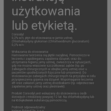
użytkowania
lub etykietą.
Corsodyl
0,2% w/v, płyn do stosowania w jamie ustnej.
Chlorheksydyny glukonian (Chlorhexidinum gluconatum)
0,2% w/v.
Wskazania do stosowania:
Hamowanie tworzenia się płytki nazębnej. Pomocniczo w
leczeniu i zapobieganiu zapalenia dziąseł, oraz do
utrzymania higieny jamy ustnej, zwłaszcza w sytuacjach,
gdy nie można właściwie szczotkować zębów (np. po
zabiegach chirurgicznych w obrębie jamy ustnej oraz u
pacjentów upośledzonych fizycznie lub umysłowo). Do
stosowania po zabiegach chirurgicznych na przyzębiu w celu
przyspieszenia gojenia się dziąseł. Wspomaganie leczenia
aft oraz zakażeń jamy ustnej drożdżakami (np. odprotezowe
zapalenie jamy ustnej oraz pleśniawki).
Produkt Corsodyl jest wskazany do stosowania u osób
dorosłych i młodzieży powyżej 12 lat. Na chlorheksydynę lub
na którąkolwiek substancję pomocniczą.
Podmiot odpowiedzialny:
Haleon Poland Sp. z o.o.