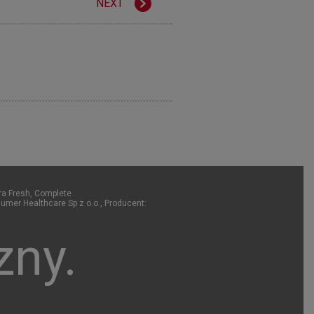
NEXT
tra Fresh, Complete
mer Healthcare Sp z o.o., Producent:
zny.