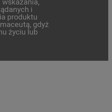
a wskazania,
żądanych i
ia produktu
armaceutą, gdyż
u życiu lub