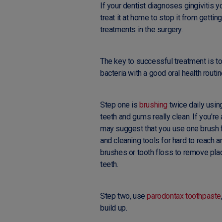
If your dentist diagnoses gingivitis 
treat it at home to stop it from gett
treatments in the surgery.
The key to successful treatment is to
bacteria with a good oral health routin
Step one is
brushing
twice daily usin
teeth and gums really clean. If you'r
may suggest that you use one brush f
and cleaning tools for hard to reach a
brushes or tooth floss to remove pla
teeth.
Step two, use
parodontax toothpaste
build up.