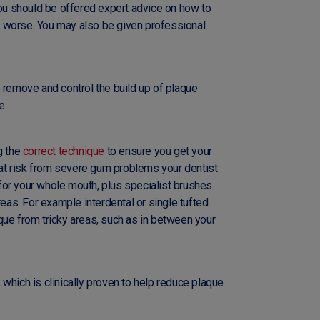
you should be offered expert advice on how to
ing worse. You may also be given professional
 remove and control the build up of plaque
e.
g the
correct technique
to ensure you get your
e at risk from severe gum problems your dentist
or your whole mouth, plus specialist brushes
reas. For example interdental or single tufted
que from tricky areas, such as in between your
, which is clinically proven to help reduce plaque