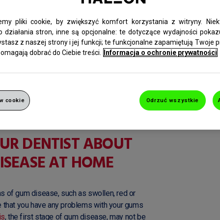
emy pliki cookie, by zwiększyć komfort korzystania z witryny. Niek
 działania stron, inne są opcjonalne: te dotyczące wydajności pokaz
tasz z naszej strony i jej funkcji; te funkcjonalne zapamiętują Twoje p
magają dobrać do Ciebie treści.
Informacja o ochronie prywatności
w cookie
Odrzuć wszystkie
UR DENTIST ABOUT
ISEASE AT HOME
 of gum disease, such as swollen, red or
e that you have any problems with your gums
is
, the first stage of gum disease, may not be