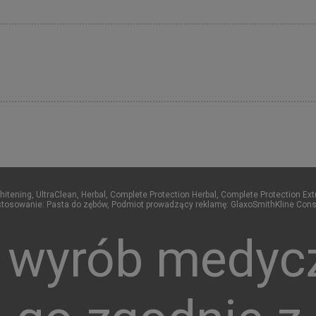
Whitening, UltraClean, Herbal, Complete Protection Herbal, Complete Protection Ex
tosowanie: Pasta do zębów, Podmiot prowadzący reklamę: GlaxoSmithKline Consu
t wyrób medyc