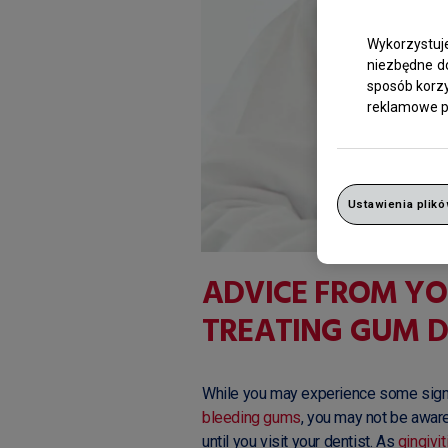
Wykorzystuj
niezbędne do
sposób korzys
reklamowe po
Ustawienia plikó
ADVICE FROM YO
TREATING GUM D
While you may experience some signs
bleeding gums
, you may not be awar
until you visit your dentist. As
gingivit