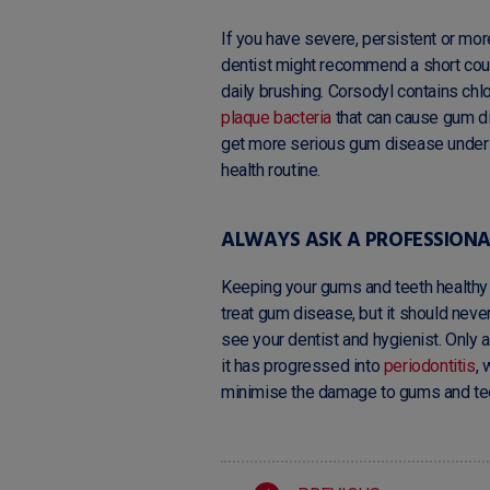
If you have severe, persistent or m
dentist might recommend a short cou
daily brushing. Corsodyl contains chlo
plaque bacteria
that can cause gum di
get more serious gum disease under c
health routine.
ALWAYS ASK A PROFESSIONA
Keeping your gums and teeth healthy 
treat gum disease, but it should never
see your dentist and hygienist. Only
it has progressed into
periodontitis
, 
minimise the damage to gums and te