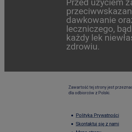
Przed użyciem za
przeciwwskazani
dawkowanie oraz
leczniczego, bąd
każdy lek niewł
zdrowiu.
Zawartość tej strony jest przezn
dla odbiorców z Polski.
Polityka Prywatności
Skontaktuj się z nami