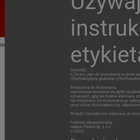
Używaj
instru
etykiet
Corsodyl
0,2% w/v, płyn do stosowania w jamie us
Chlorheksydyny glukonian (Chlorhexidi
Wskazania do stosowania:
Hamowanie tworzenia się płytki nazębne
sytuacjach, gdy nie można właściwie sz
lub umysłowo). Do stosowania po zabieg
jamy ustnej drożdżakami (np. odprotezow
Produkt Corsodyl jest wskazany do stos
Podmiot odpowiedzialny:
Haleon Poland Sp. z o.o.
v.I.2024