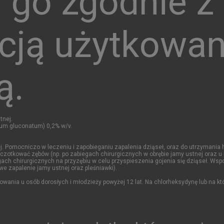
 go zgodnie z
kcją użytkowan
ą.
tnej.
num gluconatum) 0,2% w/v.
j. Pomocniczo w leczeniu i zapobieganiu zapalenia dziąseł, oraz do utrzymania 
czotkować zębów (np. po zabiegach chirurgicznych w obrębie jamy ustnej oraz u
ach chirurgicznych na przyzębiu w celu przyspieszenia gojenia się dziąseł. Ws
e zapalenie jamy ustnej oraz pleśniawki).
owania u osób dorosłych i młodzieży powyżej 12 lat. Na chlorheksydynę lub na k