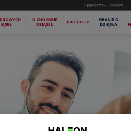
O parodontax / Corsodyl
ZDROWYCH
O CHOROBIE
DBANIE O
PRODUKTY
IĄSEŁ
DZIĄSEŁ
DZIĄSŁA