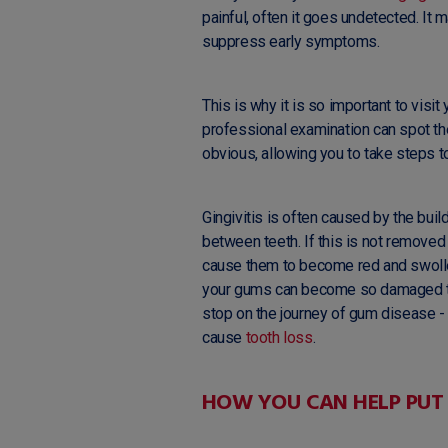
painful, often it goes undetected. It
suppress early symptoms.
This is why it is so important to visit
professional examination can spot t
obvious, allowing you to take steps to
Gingivitis is often caused by the buil
between teeth. If this is not removed 
cause them to become red and swollen
your gums can become so damaged that
stop on the journey of gum disease - ca
cause
tooth loss
.
HOW YOU CAN HELP PUT 