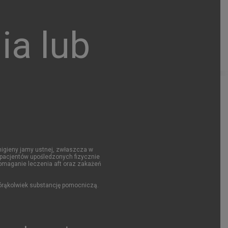
ia lub
higieny jamy ustnej, zwłaszcza w
 pacjentów upośledzonych fizycznie
pomaganie leczenia aft oraz zakażeń
tórąkolwiek substancję pomocniczą.