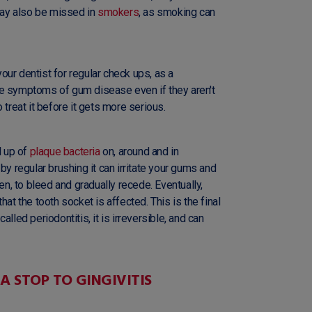
 may also be missed in
smokers
, as smoking can
 your dentist for regular check ups, as a
he symptoms of gum disease even if they aren't
 treat it before it gets more serious.
d up of
plaque bacteria
on, around and in
by regular brushing it can irritate your gums and
, to bleed and gradually recede. Eventually,
 the tooth socket is affected. This is the final
lled periodontitis, it is irreversible, and can
A STOP TO GINGIVITIS